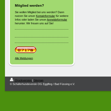
Mitglied werden?
Sie wollen Mitglied bei uns werden? Dann
nutzen Sie unser
Kontaktformular
für weitere
Infos oder laden Sie unser
Anmeldeformular
herunter. Wir freuen uns auf Sie!
Alle Meldungen
Druckversion
|
Sitemap
© Schäferhundeverein OG Egglfing / Bad Füssing e.V.